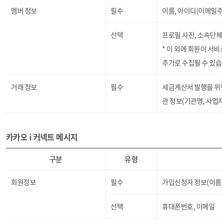
멤버 정보
필수
이름, 아이디(이메일주
선택
프로필 사진, 소속단체
* 이 외에 회원이 서
추가로 수집될 수 있습
거래 정보
필수
세금계산서 발행을 위한
관 정보(기관명, 사업
카카오 i 커넥트 메시지
구분
유형
회원정보
필수
가입신청자 정보(이름,
선택
휴대폰번호, 이메일